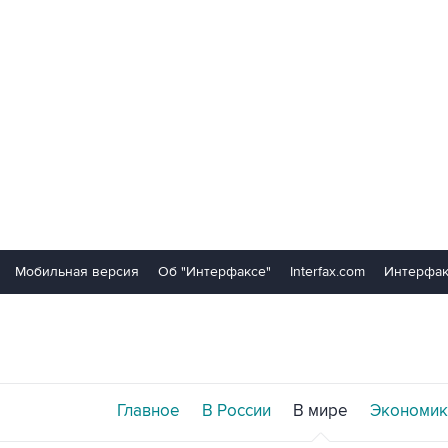
Мобильная версия
Об "Интерфаксе"
Interfax.com
Интерфак
Главное
В России
В мире
Экономик