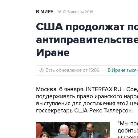
В МИРЕ
06:17, 6 января 2018
США продолжат п
антиправительств
Иране
Есть обновление от 15:09
→
В Иране тыся
Москва. 6 января. INTERFAX.RU - С
поддерживать право иранского наро
выступления для достижения этой це
госсекретарь США Рекс Тиллерсон.
"Мы по
добить
широких