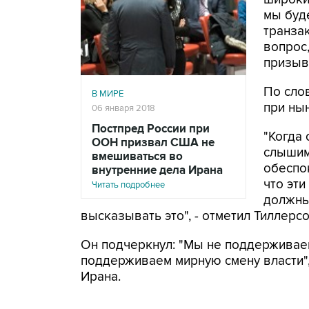
мы буд
транзак
вопрос
призыв
По сло
В МИРЕ
при ны
06 января 2018
Постпред России при
"Когда 
ООН призвал США не
слышим
вмешиваться во
обеспо
внутренние дела Ирана
что эт
Читать подробнее
должны
высказывать это", - отметил Тиллерсо
Он подчеркнул: "Мы не поддерживаем
поддерживаем мирную смену власти",
Ирана.