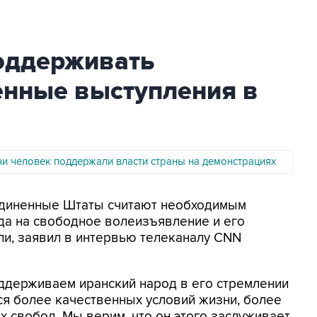
оддерживать
енные выступления в
чи человек поддержали власти страны на демонстрациях
оединенные Штаты считают необходимым
да на свободное волеизъявление и его
ли, заявил в интервью телеканалу CNN
ддерживаем иранский народ в его стремлении
ся более качественных условий жизни, более
 свобод. Мы верим, что он этого заслуживает,