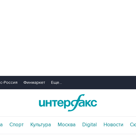
с-Россия
Финмаркет
Еще...
а
Спорт
Культура
Москва
Digital
Новости
С