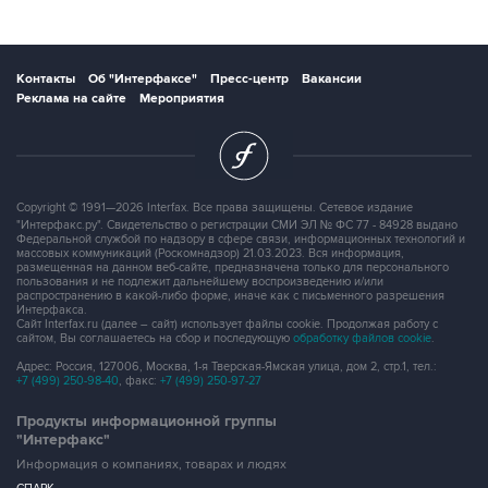
Контакты
Об "Интерфаксе"
Пресс-центр
Вакансии
Реклама на сайте
Мероприятия
Copyright © 1991—2026 Interfax. Все права защищены. Сетевое издание
"Интерфакс.ру". Свидетельство о регистрации СМИ ЭЛ № ФС 77 - 84928 выдано
Федеральной службой по надзору в сфере связи, информационных технологий и
массовых коммуникаций (Роскомнадзор) 21.03.2023. Вся информация,
размещенная на данном веб-сайте, предназначена только для персонального
пользования и не подлежит дальнейшему воспроизведению и/или
распространению в какой-либо форме, иначе как с письменного разрешения
Интерфакса.
Сайт Interfax.ru (далее – сайт) использует файлы cookie. Продолжая работу с
сайтом, Вы соглашаетесь на сбор и последующую
обработку файлов cookie
.
Адрес: Россия, 127006, Москва, 1-я Тверская-Ямская улица, дом 2, стр.1, тел.:
+7 (499) 250-98-40
, факс:
+7 (499) 250-97-27
Продукты информационной группы
"Интерфакс"
Информация о компаниях, товарах и людях