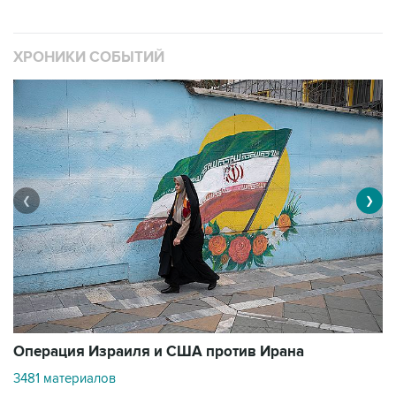
ХРОНИКИ СОБЫТИЙ
❮
❯
В
Операция Израиля и США против Ирана
1
3481 материалов