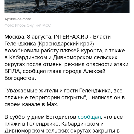
Архивное фото
Фото: Игорь Онучин/ТАСС
Москва. 8 августа. INTERFAX.RU - Власти
Геленджика (Краснодарский край)
возобновили работу пляжей курорта, а также
в Кабардинском и Дивноморском сельских
округах после отмены режима опасности атаки
БПЛА, сообщил глава города Алексей
Богодистов.
"Уважаемые жители и гости Геленджика, все
пляжные территории открыты", - написал он в
своем канале в Max.
В субботу днем Богодистов
сообщал
, что все
пляжи в Геленджике, Кабардинском и
Дивноморском сельских округах закрыты в
связи с опасностью атаки БПЛА и с работой
ПВО. Ограничения были введены для