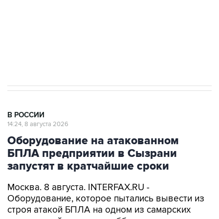
Социальная реклама, АНО «Национальные приоритеты».
ИНН 7725383515 Erid: F7NfYUJCUneVdwcydK6A
Кабмин РФ разрешил до 1 июля 2027 года
импорт, выпуск и обращение бензина Евро 2,
Евро 3, Евро 4
В РОССИИ
14:24, 8 августа 2026
Оборудование на атакованном
БПЛА предприятии в Сызрани
запустят в кратчайшие сроки
Москва. 8 августа. INTERFAX.RU -
Оборудование, которое пытались вывести из
строя атакой БПЛА на одном из самарских