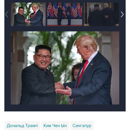
Дональд Трамп
Ким Чен Ын
Сингапур