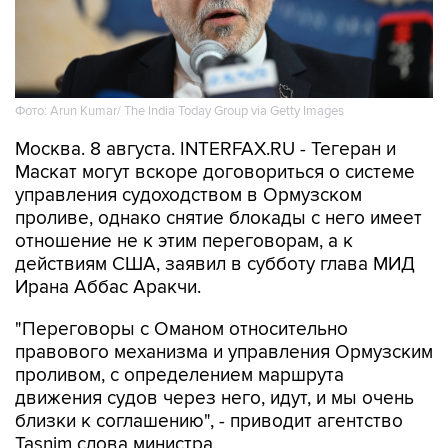
Фото: Arun Kumar/ The India Today Group via Getty Images
Москва. 8 августа. INTERFAX.RU - Тегеран и
Маскат могут вскоре договориться о системе
управления судоходством в Ормузском
проливе, однако снятие блокады с него имеет
отношение не к этим переговорам, а к
действиям США, заявил в субботу глава МИД
Ирана Аббас Аракчи.
"Переговоры с Оманом относительно
правового механизма и управления Ормузским
проливом, с определением маршрута
движения судов через него, идут, и мы очень
близки к соглашению", - приводит агентство
Tasnim слова министра.