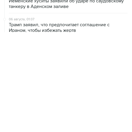
Йеменские хуситы заявили об ударе по саудовскому
танкеру в Аденском заливе
06 августа, 01:07
Трамп заявил, что предпочитает соглашение с
Ираном, чтобы избежать жертв
05 августа, 23:56
Силы CENTCOM перехватили 48 торговых судов
после возобновления блокады Ирана