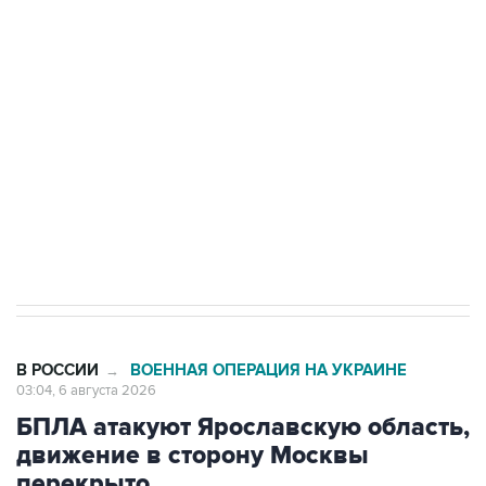
Путин сообщил о решении сосредоточить в
одних руках все службы тыла Минобороны
Как российские медицинские технологии
выходят на мировые рынки
Социальная реклама, АНО «Национальные приоритеты».
ИНН 7725383515 Erid: F7NfYUJCUneVdTRF8PRs
Трамп заявил, что переговоры с Ираном
начнутся в понедельник
В РОССИИ
ВОЕННАЯ ОПЕРАЦИЯ НА УКРАИНЕ
→
03:04, 6 августа 2026
БПЛА атакуют Ярославскую область,
движение в сторону Москвы
перекрыто