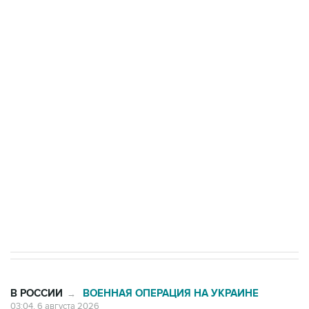
Три человека погибли, двое ранены при атаке
БПЛА на автомобиль в Удмуртии
Путин сообщил о решении сосредоточить в
одних руках все службы тыла Минобороны
Как российские медицинские технологии
выходят на мировые рынки
Социальная реклама, АНО «Национальные приоритеты».
ИНН 7725383515 Erid: F7NfYUJCUneVdTRF8PRs
Трамп заявил, что переговоры с Ираном
начнутся в понедельник
В РОССИИ
ВОЕННАЯ ОПЕРАЦИЯ НА УКРАИНЕ
→
03:04, 6 августа 2026