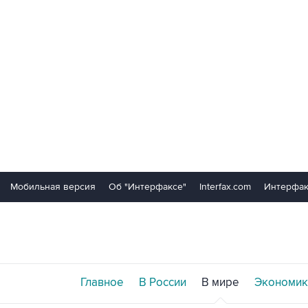
Мобильная версия
Об "Интерфаксе"
Interfax.com
Интерфак
Главное
В России
В мире
Экономик