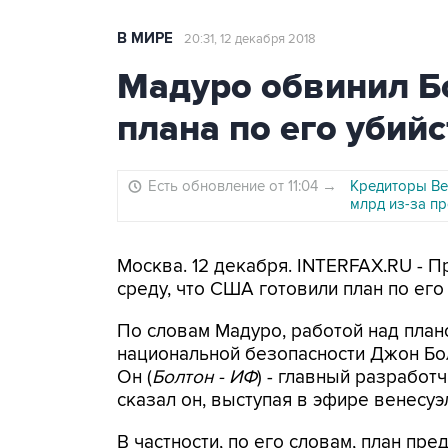
В МИРЕ
20:31, 12 декабря 2018
Мадуро обвинил Б
плана по его убийс
Есть обновление от 11:04
→
Кредиторы Ве
млрд из-за п
Москва. 12 декабря. INTERFAX.RU - 
среду, что США готовили план по ег
По словам Мадуро, работой над пла
национальной безопасности Джон Бол
Он (
Болтон - ИФ
) - главный разработ
сказал он, выступая в эфире венесуэ
В частности, по его словам, план пре