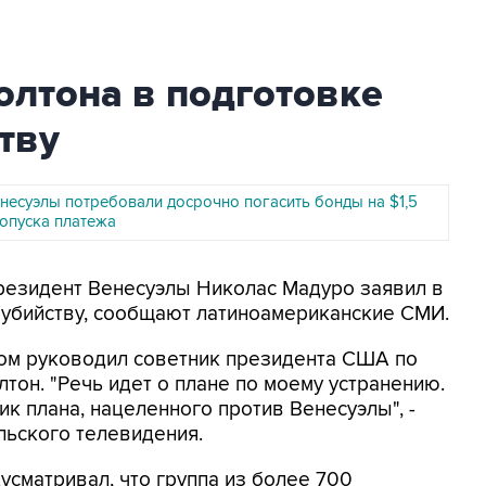
олтона в подготовке
тву
несуэлы потребовали досрочно погасить бонды на $1,5
ропуска платежа
Президент Венесуэлы Николас Мадуро заявил в
о убийству, сообщают латиноамериканские СМИ.
ном руководил советник президента США по
тон. "Речь идет о плане по моему устранению.
чик плана, нацеленного против Венесуэлы", -
льского телевидения.
дусматривал, что группа из более 700