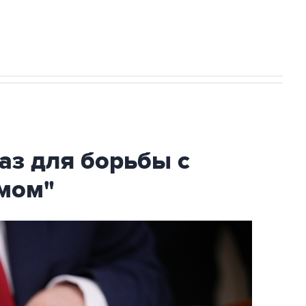
огибшем в результате атаки ВСУ на
аз для борьбы с
мом"