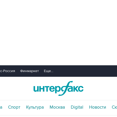
с-Россия
Финмаркет
Еще...
а
Спорт
Культура
Москва
Digital
Новости
С