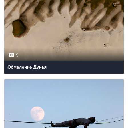
9
Обмеление Дуная