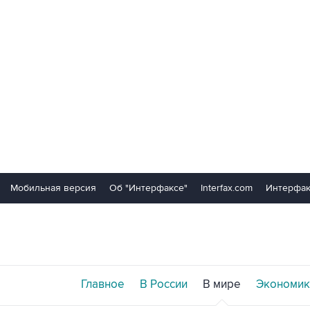
Мобильная версия
Об "Интерфаксе"
Interfax.com
Интерфак
Главное
В России
В мире
Экономик