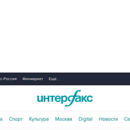
с-Россия
Финмаркет
Еще...
а
Спорт
Культура
Москва
Digital
Новости
С