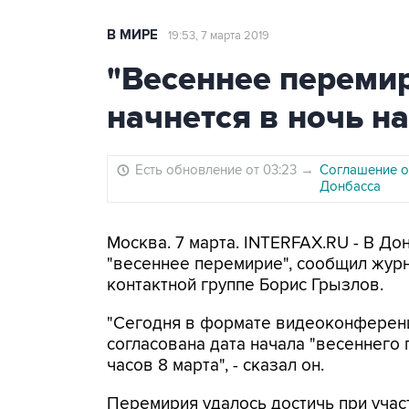
В МИРЕ
19:53, 7 марта 2019
"Весеннее перемир
начнется в ночь на
Есть обновление от 03:23
→
Соглашение о 
Донбасса
Москва. 7 марта. INTERFAX.RU - В Дон
"весеннее перемирие", сообщил журн
контактной группе Борис Грызлов.
"Сегодня в формате видеоконференци
согласована дата начала "весеннего 
часов 8 марта", - сказал он.
Перемирия удалось достичь при учас