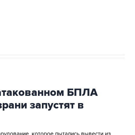
НН 7725383515 Erid: F7NfYUJCUneVdwcydK6A
2027 года импорт, выпуск и обращение
атакованном БПЛА
рани запустят в
орудование, которое пытались вывести из