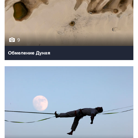
9
Обмеление Дуная