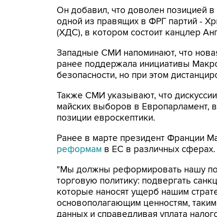
Он добавил, что доволен позицией 
одной из правящих в ФРГ партий - Х
(ХДС), в котором состоит канцлер Ан
Западные СМИ напоминают, что нова
ранее поддержала инициативы Макро
безопасности, но при этом дистанцир
Также СМИ указывают, что дискусси
майских выборов в Европарламент, в 
позиции евроскептики.
Ранее в марте президент Франции Ма
реформам
в ЕС в различных сферах.
"Мы должны реформировать нашу пол
торговую политику: подвергать санк
которые наносят ущерб нашим страт
основополагающим ценностям, таким
данных и справедливая уплата налого