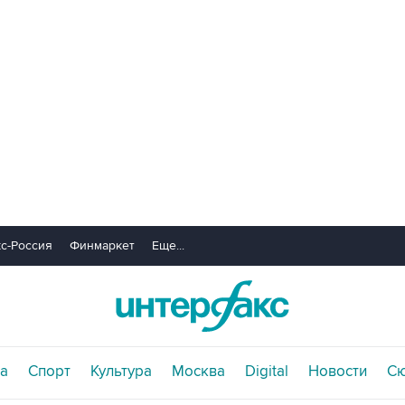
с-Россия
Финмаркет
Еще...
а
Спорт
Культура
Москва
Digital
Новости
С