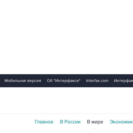
Мобильная версия
Об "Интерфаксе"
Interfax.com
Интерфак
Главное
В России
В мире
Экономик