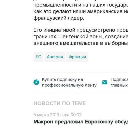
промышленности и на наших государ
как это делают наши американские ил
французский лидер.
Его инициативой предусмотрено про
границах Шенгенской зоны, создани
внешнего вмешательства в выборные
ЕС
Австрия
Франция
Купить подписку на
Подписа
профессиональную ленту
главных
НОВОСТИ ПО ТЕМЕ
5 марта 2019 года 00:02
Макрон предложил Евросоюзу обсуд