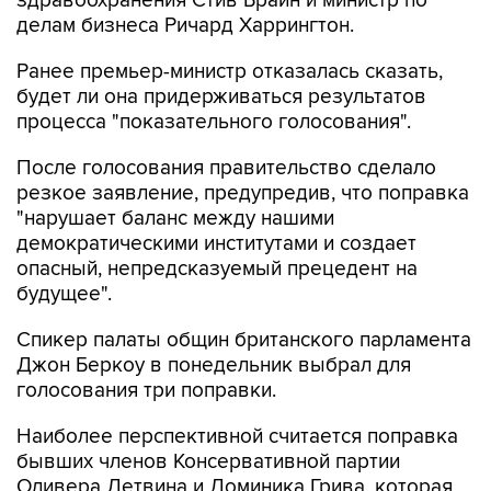
здравоохранения Стив Брайн и министр по
делам бизнеса Ричард Харрингтон.
Ранее премьер-министр отказалась сказать,
будет ли она придерживаться результатов
процесса "показательного голосования".
После голосования правительство сделало
резкое заявление, предупредив, что поправка
"нарушает баланс между нашими
демократическими институтами и создает
опасный, непредсказуемый прецедент на
будущее".
Спикер палаты общин британского парламента
Джон Беркоу в понедельник выбрал для
голосования три поправки.
Наиболее перспективной считается поправка
бывших членов Консервативной партии
Оливера Летвина и Доминика Грива, которая