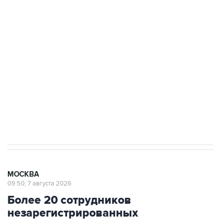
ФСБ сообщила о задержании в Приморье
подростков, готовивших теракт на объекте
Росгвардии
Беспилотные технологии и ИИ на службе у
электросетевых объектов и агрокомплексов
Социальная реклама, АНО «Национальные приоритеты».
ИНН 7725383515 Erid: F7NfYUJCUneVdwcydK6A
Аксенов сообщил о четвертом погибшем в
результате атаки ВСУ на Крым
МОСКВА
09:50, 7 августа 2026
Более 20 сотрудников
незарегистрированных