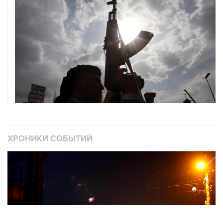
ХРОНИКИ СОБЫТИЙ
❮
❯