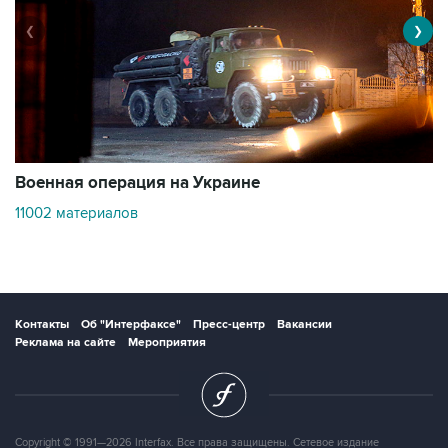
❮
❯
Военная операция на Украине
О
11002 материалов
3
Контакты
Об "Интерфаксе"
Пресс-центр
Вакансии
Реклама на сайте
Мероприятия
Copyright © 1991—2026 Interfax. Все права защищены. Сетевое издание