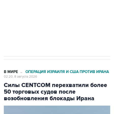
Беспилотные технологии и ИИ на службе у
электросетевых объектов и агрокомплексов
Социальная реклама, АНО «Национальные приоритеты».
ИНН 7725383515 Erid: F7NfYUJCUneVdwcydK6A
Кабмин РФ разрешил до 1 июля 2027 года
импорт, выпуск и обращение бензина Евро 2,
Евро 3, Евро 4
В МИРЕ
ОПЕРАЦИЯ ИЗРАИЛЯ И США ПРОТИВ ИРАНА
→
02:20, 8 августа 2026
Силы CENTCOM перехватили более
50 торговых судов после
возобновления блокады Ирана