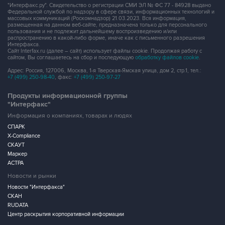
"Интерфакс.ру". Свидетельство о регистрации СМИ ЭЛ № ФС 77 - 84928 выдано
Федеральной службой по надзору в сфере связи, информационных технологий и
массовых коммуникаций (Роскомнадзор) 21.03.2023. Вся информация,
размещенная на данном веб-сайте, предназначена только для персонального
пользования и не подлежит дальнейшему воспроизведению и/или
распространению в какой-либо форме, иначе как с письменного разрешения
Интерфакса.
Сайт Interfax.ru (далее – сайт) использует файлы cookie. Продолжая работу с
сайтом, Вы соглашаетесь на сбор и последующую
обработку файлов cookie
.
Адрес: Россия, 127006, Москва, 1-я Тверская-Ямская улица, дом 2, стр.1, тел.:
+7 (499) 250-98-40
, факс:
+7 (499) 250-97-27
Продукты информационной группы
"Интерфакс"
Информация о компаниях, товарах и людях
СПАРК
X-Compliance
СКАУТ
Маркер
АСТРА
Новости и рынки
Новости "Интерфакса"
СКАН
RUDATA
Центр раскрытия корпоративной информации