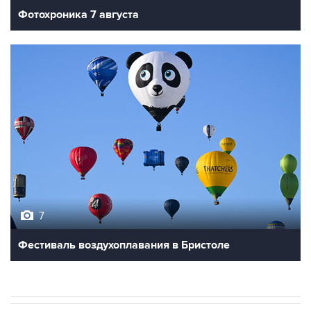
Фотохроника 7 августа
7
Фестиваль воздухоплавания в Бристоле