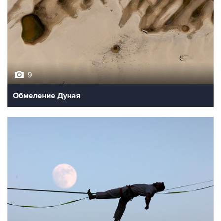
9
Обмеление Дуная