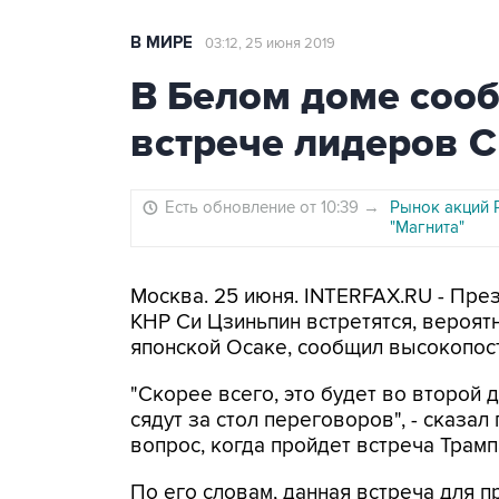
В МИРЕ
03:12, 25 июня 2019
В Белом доме соо
встрече лидеров 
Есть обновление от 10:39
→
Рынок акций 
"Магнита"
Москва. 25 июня. INTERFAX.RU - Пр
КНР Си Цзиньпин встретятся, вероятн
японской Осаке, сообщил высокопос
"Скорее всего, это будет во второй 
сядут за стол переговоров", - сказал
вопрос, когда пройдет встреча Трамп
По его словам, данная встреча для 