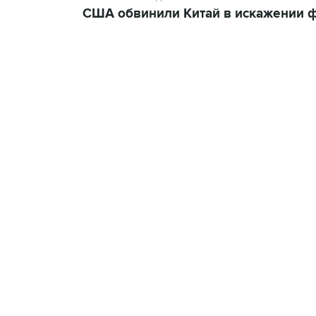
США обвинили Китай в искажении ф
07:46, 7 августа 2026