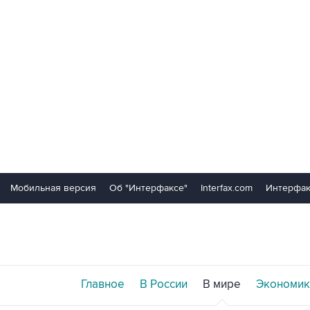
Мобильная версия
Об "Интерфаксе"
Interfax.com
Интерфак
Главное
В России
В мире
Экономик