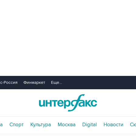
с-Россия
Финмаркет
Еще...
а
Спорт
Культура
Москва
Digital
Новости
С