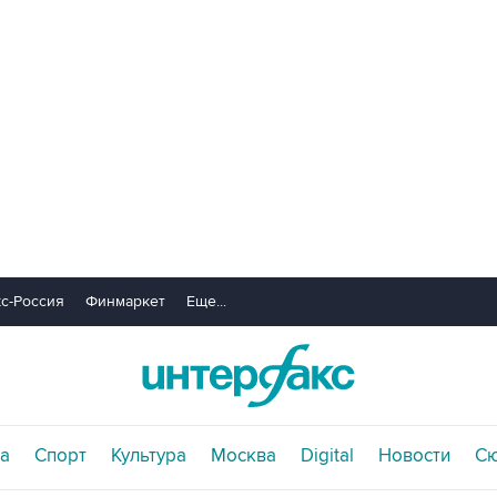
с-Россия
Финмаркет
Еще...
а
Спорт
Культура
Москва
Digital
Новости
С