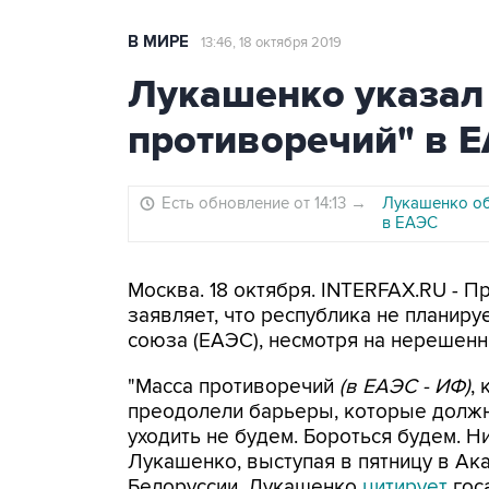
В МИРЕ
13:46, 18 октября 2019
Лукашенко указал 
противоречий" в 
Есть обновление от 14:13
→
Лукашенко об
в ЕАЭС
Москва. 18 октября. INTERFAX.RU - 
заявляет, что республика не планиру
союза (ЕАЭС), несмотря на нерешен
"Масса противоречий
(в ЕАЭС - ИФ)
,
преодолели барьеры, которые должн
уходить не будем. Бороться будем. Ни
Лукашенко, выступая в пятницу в Ак
Белоруссии. Лукашенко
цитирует
гос