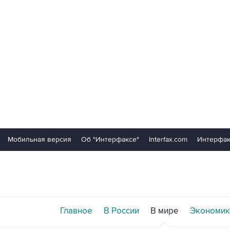
Мобильная версия
Об "Интерфаксе"
Interfax.com
Интерфак
Главное
В России
В мире
Экономик