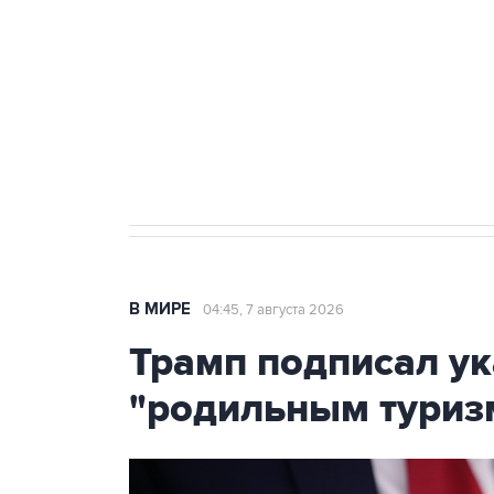
Как российские медицинские т
Социальная реклама, АНО «Национальные приоритеты».
И
Аксенов сообщил о четвертом п
Крым
В МИРЕ
04:45, 7 августа 2026
Трамп подписал ук
"родильным туриз