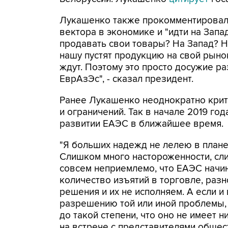
Лукашенко также прокомментировал 
вектора в экономике и "идти на Запад
продавать свои товары? На Запад? На 
нашу пустят продукцию на свой рынок
ждут. Поэтому это просто досужие р
ЕврАзЭс", - сказал президент.
Ранее Лукашенко неоднократно крит
и ограничений. Так в начале 2019 год
развитии ЕАЭС в ближайшее время.
"Я больших надежд не лелею в план
Слишком много настороженности, сли
совсем неприемлемо, что ЕАЭС начи
количество изъятий в торговле, разн
решения и их не исполняем. А если 
разрешению той или иной проблемы,
до такой степени, что оно не имеет н
на встрече с представителями общес