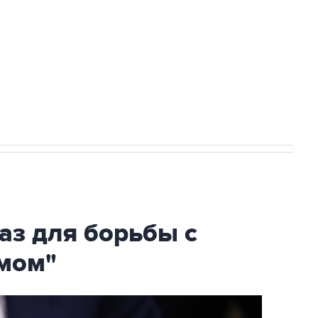
ехнологии выходят на мировые рынки
НН 7725383515 Erid: F7NfYUJCUneVdTRF8PRs
огибшем в результате атаки ВСУ на
аз для борьбы с
мом"