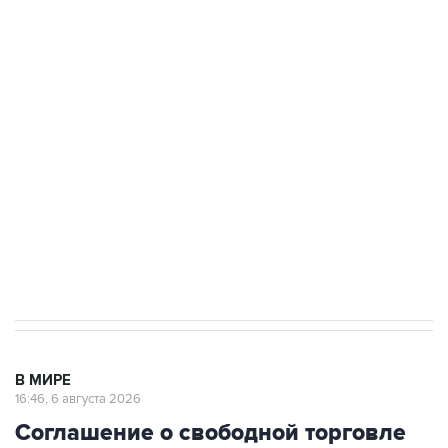
Путин сообщил о решении сосредоточить в
одних руках все службы тыла Минобороны
Как российские медицинские технологии
выходят на мировые рынки
Социальная реклама, АНО «Национальные приоритеты».
ИНН 7725383515 Erid: F7NfYUJCUneVdTRF8PRs
Трамп заявил, что переговоры с Ираном
начнутся в понедельник
В МИРЕ
16:46, 6 августа 2026
Соглашение о свободной торговле