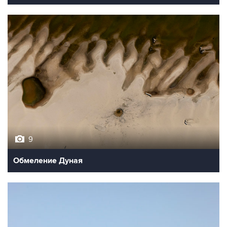
9
Обмеление Дуная