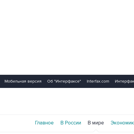
Мобильная версия
Об "Интерфаксе"
Interfax.com
Интерфак
Главное
В России
В мире
Экономик