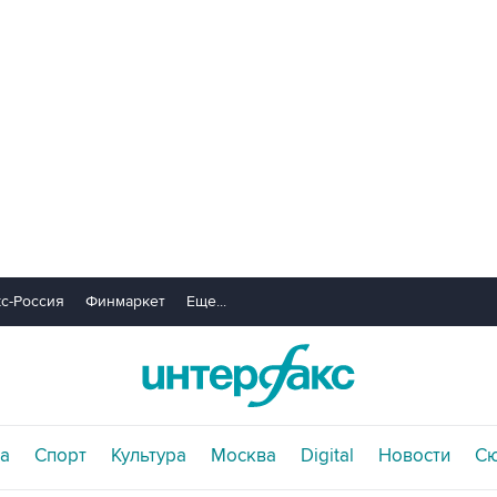
с-Россия
Финмаркет
Еще...
а
Спорт
Культура
Москва
Digital
Новости
С