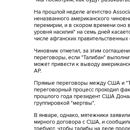
На прошлой неделе агентство Associa
неназванного американского чиновни
перемирии, и в скором времени оно в
уровня насилия" на семь дней касает
числе афганских правительственных 
Чиновник отметил, за этим соглаше
переговоры, если "Талибан" выполни
может привести к выводу американск
AP.
Прямые переговоры между США и "Та
переговорный процесс проходил факт
прошлого года президент США Донал
группировкой "мертвы".
В январе, однако, мятежники заявили
мирного договора с США, и сообщили
требуют, чтобы талибы на деле прод