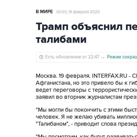
В МИРЕ
00:03, 19 февраля 2020
Трамп объяснил п
талибами
Есть обновление от 22:47
→
Режим сокращ
Москва. 19 февраля. INTERFAX.RU -
Афганистана, но это привело бы к г
ведет переговоры с террористически
заявил во вторник журналистам пре
"Мы могли бы покончить с этими быст
человек. Я не желаю убивать миллио
"Талибаном", - приводит слова прези
"Мы посмотрим, как будут развиваться