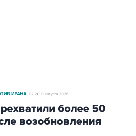
а службе у электросетевых объектов и
НН 7725383515 Erid: F7NfYUJCUneVdwcydK6A
2027 года импорт, выпуск и обращение
ОТИВ ИРАНА
02:20, 8 августа 2026
ехватили более 50
осле возобновления