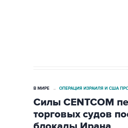
Беспилотные технологии и ИИ н
агрокомплексов
Социальная реклама, АНО «Национальные приоритеты».
И
Кабмин РФ разрешил до 1 июля 
бензина Евро 2, Евро 3, Евро 4
В МИРЕ
ОПЕРАЦИЯ ИЗРАИЛЯ И США ПР
→
Силы CENTCOM пер
торговых судов п
блокады Ирана