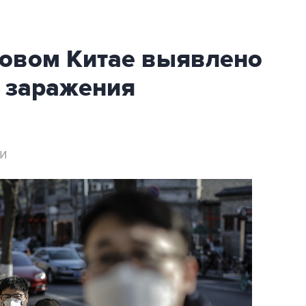
ковом Китае выявлено
в заражения
и