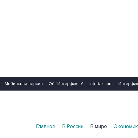
Мобильная версия
Об "Интерфаксе"
Interfax.com
Интерфак
Главное
В России
В мире
Экономик