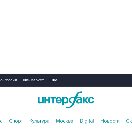
с-Россия
Финмаркет
Еще...
а
Спорт
Культура
Москва
Digital
Новости
С