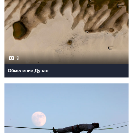
9
Обмеление Дуная