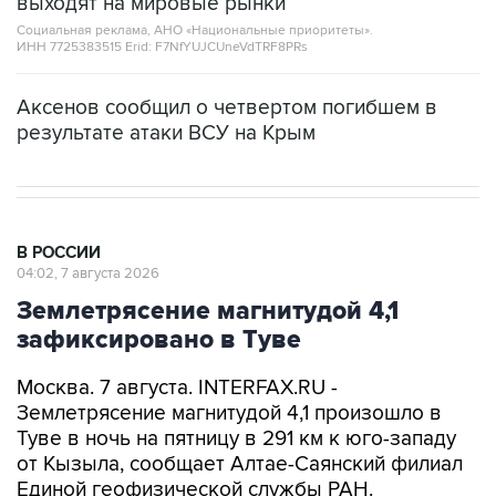
выходят на мировые рынки
Социальная реклама, АНО «Национальные приоритеты».
ИНН 7725383515 Erid: F7NfYUJCUneVdTRF8PRs
Аксенов сообщил о четвертом погибшем в
результате атаки ВСУ на Крым
В РОССИИ
04:02, 7 августа 2026
Землетрясение магнитудой 4,1
зафиксировано в Туве
Москва. 7 августа. INTERFAX.RU -
Землетрясение магнитудой 4,1 произошло в
Туве в ночь на пятницу в 291 км к юго-западу
от Кызыла, сообщает Алтае-Саянский филиал
Единой геофизической службы РАН.