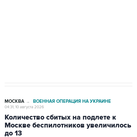
до пяти
Беспилотные технологии и ИИ на службе у
электросетевых объектов и агрокомплексов
Социальная реклама, АНО «Национальные приоритеты».
ИНН 7725383515 Erid: F7NfYUJCUneVdwcydK6A
Путин вывел "Шереметьево" из
стратегического списка с целью снять
препятствие для приватизации
МОСКВА
ВОЕННАЯ ОПЕРАЦИЯ НА УКРАИНЕ
→
04:31, 10 августа 2026
Количество сбитых на подлете к
Москве беспилотников увеличилось
до 13