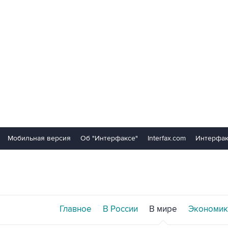
Мобильная версия
Об "Интерфаксе"
Interfax.com
Интерфак
Главное
В России
В мире
Экономик