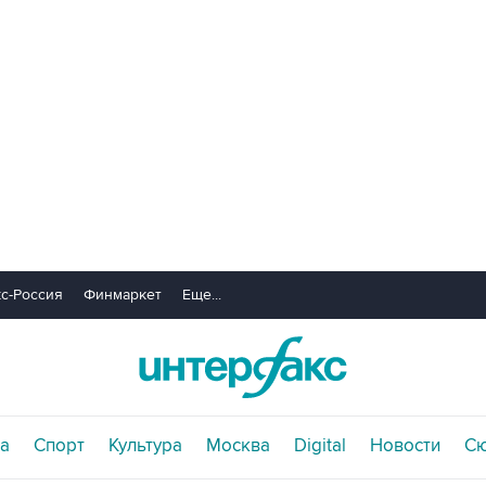
с-Россия
Финмаркет
Еще...
а
Спорт
Культура
Москва
Digital
Новости
С