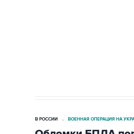
Удмуртии
Путин сообщил о решении сосре
тыла Минобороны
Как российские медицинские т
Социальная реклама, АНО «Национальные приоритеты».
И
Трамп заявил, что переговоры 
В РОССИИ
ВОЕННАЯ ОПЕРАЦИЯ НА УКР
→
Обломки БПЛА пор