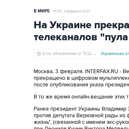
В МИРЕ
01:35, 3 февраля 2021
На Украине прекр
телеканалов "пул
Есть обновление от 11:32
→
Украинская о
Москва. 3 февраля. INTERFAX.RU - Ве
прекращено в цифровом мультиплексе
после опубликования указа президен
В то же время онлайн-вещание этих 
Ранее президент Украины Владимир З
против депутата Верховной рады из
жизнь", (связанной с именем экс-рук
при Леониде Кучме Виктора Медведчу