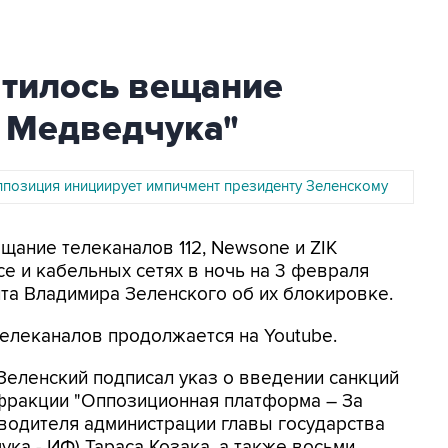
атилось вещание
а Медведчука"
ппозиция инициирует импичмент президенту Зеленскому
щание телеканалов 112, Newsone и ZIK
 и кабельных сетях в ночь на 3 февраля
та Владимира Зеленского об их блокировке.
телеканалов продолжается на Youtube.
еленский подписал указ о введении санкций
 фракции "Оппозиционная платформа – За
оводителя администрации главы государства
ка - ИФ) Тараса Козака, а также восьми