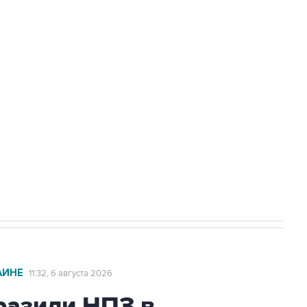
доточить в одних руках все службы
ехнологии выходят на мировые рынки
НН 7725383515 Erid: F7NfYUJCUneVdTRF8PRs
с Ираном начнутся в понедельник
АИНЕ
11:32, 6 августа 2026
азили НПЗ в