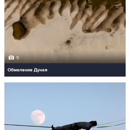
9
Обмеление Дуная