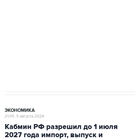
Путин сообщил о решении сосредоточить в
одних руках все службы тыла Минобороны
Как российские медицинские технологии
выходят на мировые рынки
Социальная реклама, АНО «Национальные приоритеты».
ИНН 7725383515 Erid: F7NfYUJCUneVdTRF8PRs
Трамп заявил, что переговоры с Ираном
начнутся в понедельник
ЭКОНОМИКА
21:05, 5 августа 2026
Кабмин РФ разрешил до 1 июля
2027 года импорт, выпуск и