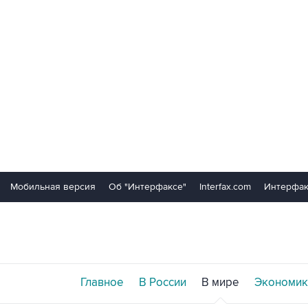
Мобильная версия
Об "Интерфаксе"
Interfax.com
Интерфак
Главное
В России
В мире
Экономик