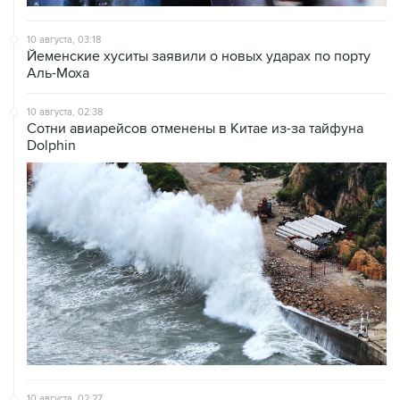
10 августа, 03:18
Йеменские хуситы заявили о новых ударах по порту
Аль-Моха
10 августа, 02:38
Сотни авиарейсов отменены в Китае из-за тайфуна
Dolphin
10 августа, 02:27
Главой Высшего совета нацбезопасности Ирана стал
бывший главком КСИР Резаи