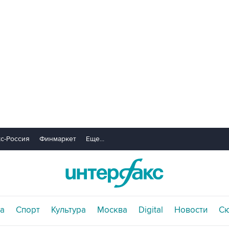
с-Россия
Финмаркет
Еще...
а
Спорт
Культура
Москва
Digital
Новости
С