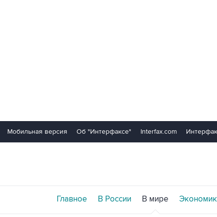
Мобильная версия
Об "Интерфаксе"
Interfax.com
Интерфак
Главное
В России
В мире
Экономик