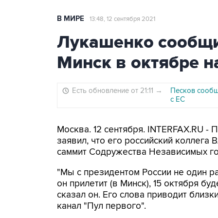
В МИРЕ
13:48, 12 сентября 2021
Лукашенко сообщи
Минск в октябре н
Есть обновление от 21:11
→
Песков сообщ
с ЕС
Москва. 12 сентября. INTERFAX.RU -
заявил, что его российский коллега 
саммит Содружества Независимых го
"Мы с президентом России не один 
он прилетит (в Минск), 15 октября бу
сказал он. Его слова приводит близк
канал "Пул первого".