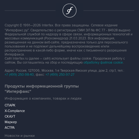
Copyright © 1991—2026 Interfax. Все права защищены. Сетевое издание
"Интерфакс.ру". Свидетельство о регистрации СМИ ЭЛ № ФС 77 - 84928 выдано
Федеральной службой по надзору в сфере связи, информационных технологий и
массовых коммуникаций (Роскомнадзор) 21.03.2023. Вся информация,
размещенная на данном веб-сайте, предназначена только для персонального
пользования и не подлежит дальнейшему воспроизведению и/или
распространению в какой-либо форме, иначе как с письменного разрешения
Интерфакса.
Сайт Interfax.ru (далее – сайт) использует файлы cookie. Продолжая работу с
сайтом, Вы соглашаетесь на сбор и последующую
обработку файлов cookie
.
Адрес: Россия, 127006, Москва, 1-я Тверская-Ямская улица, дом 2, стр.1, тел.:
+7 (499) 250-98-40
, факс:
+7 (499) 250-97-27
Продукты информационной группы
"Интерфакс"
Информация о компаниях, товарах и людях
СПАРК
X-Compliance
СКАУТ
Маркер
АСТРА
Новости и рынки