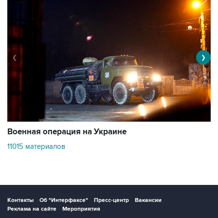
❮
❯
Военная операция на Украине
О
11015 материалов
3
Контакты
Об "Интерфаксе"
Пресс-центр
Вакансии
Реклама на сайте
Мероприятия