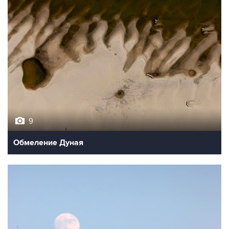
9
Обмеление Дуная