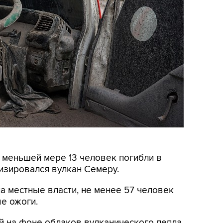
о меньшей мере 13 человек погибли в
визировался вулкан Семеру.
на местные власти, не менее 57 человек
ые ожоги.
 на фоне облаков вулканического пепла.