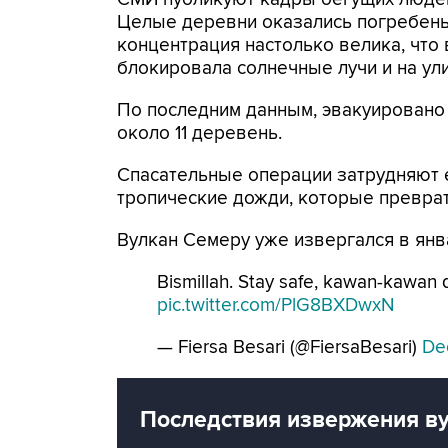
Целые деревни оказались погребены 
концентрация настолько велика, что
блокировала солнечные лучи и на ул
По последним данным, эвакуировано 
около 11 деревень.
Спасательные операции затрудняют е
тропические дожди, которые преврат
Вулкан Семеру уже извергался в янва
Bismillah. Stay safe, kawan-kawan 
pic.twitter.com/PlG8BXDwxN
— Fiersa Besari (@FiersaBesari)
De
Последствия извержения в