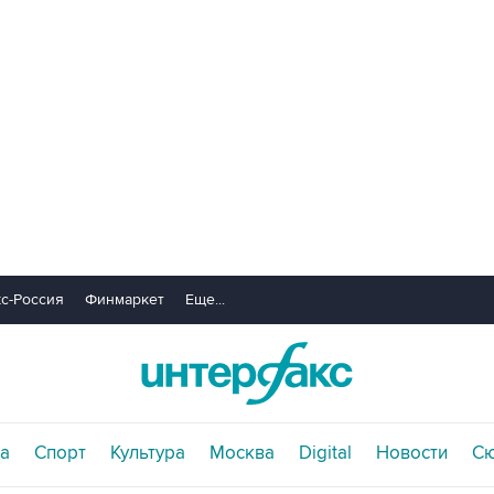
с-Россия
Финмаркет
Еще...
а
Спорт
Культура
Москва
Digital
Новости
С