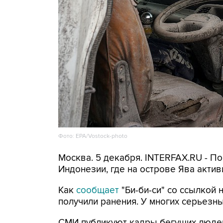
Фото: EPA/Vostock-photo
Москва. 5 декабря. INTERFAX.RU - П
Индонезии, где на острове Ява акти
Как
сообщает
"Би-би-си" со ссылкой 
получили ранения. У многих серьезн
СМИ публикуют кадры бегущих людей