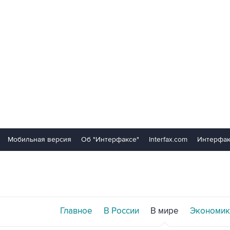
Мобильная версия
Об "Интерфаксе"
Interfax.com
Интерфак
Главное
В России
В мире
Экономик