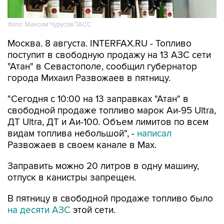
Фото: Максим Чурусов/ТАСС
Москва. 8 августа. INTERFAX.RU - Топливо
поступит в свободную продажу на 13 АЗС сети
"Атан" в Севастополе, сообщил губернатор
города Михаил Развожаев в пятницу.
"Сегодня с 10:00 на 13 заправках "Атан" в
свободной продаже топливо марок Аи-95 Ultra,
ДТ Ultra, ДТ и Аи-100. Объем лимитов по всем
видам топлива небольшой", -
написал
Развожаев в своем канале в Max.
Заправить можно 20 литров в одну машину,
отпуск в канистры запрещен.
В пятницу в свободной продаже топливо было
на десяти АЗС
этой сети.
Как сообщалось, 22 мая из-за логистических
сложностей ограничения на продажу топлива