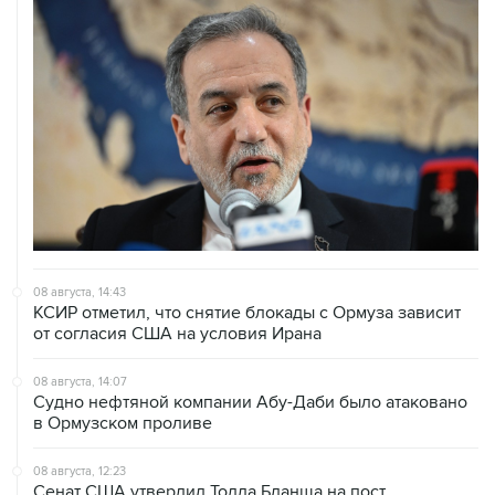
08 августа, 14:43
КСИР отметил, что снятие блокады с Ормуза зависит
от согласия США на условия Ирана
08 августа, 14:07
Судно нефтяной компании Абу-Даби было атаковано
в Ормузском проливе
08 августа, 12:23
Сенат США утвердил Тодда Бланша на пост
генпрокурора страны