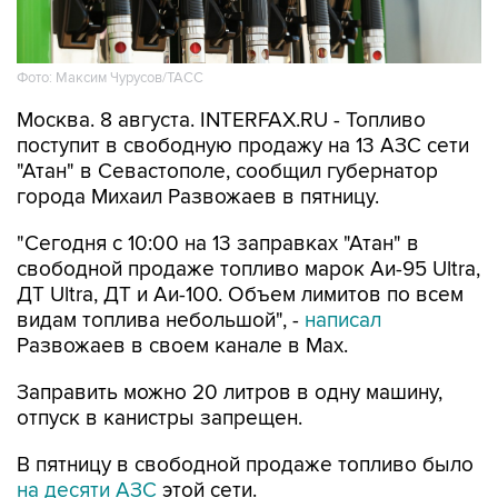
Фото: Максим Чурусов/ТАСС
Москва. 8 августа. INTERFAX.RU - Топливо
поступит в свободную продажу на 13 АЗС сети
"Атан" в Севастополе, сообщил губернатор
города Михаил Развожаев в пятницу.
"Сегодня с 10:00 на 13 заправках "Атан" в
свободной продаже топливо марок Аи-95 Ultra,
ДТ Ultra, ДТ и Аи-100. Объем лимитов по всем
видам топлива небольшой", -
написал
Развожаев в своем канале в Max.
Заправить можно 20 литров в одну машину,
отпуск в канистры запрещен.
В пятницу в свободной продаже топливо было
на десяти АЗС
этой сети.
Как сообщалось, 22 мая из-за логистических