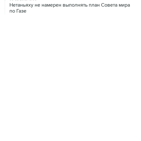
09 августа, 14:08
"Росатом" начал возвращать российских специалистов
на АЭС "Бушер"
08 августа, 18:57
Вэнс заявил, что США стремятся увеличить поставки
энергоносителей через Ормуз