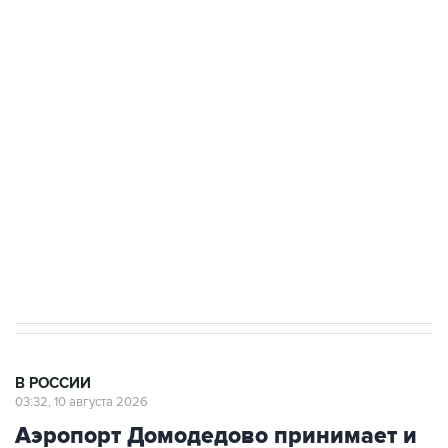
до пяти
Беспилотные технологии и ИИ на службе у
электросетевых объектов и агрокомплексов
Социальная реклама, АНО «Национальные приоритеты».
ИНН 7725383515 Erid: F7NfYUJCUneVdwcydK6A
Путин вывел "Шереметьево" из
стратегического списка с целью снять
препятствие для приватизации
В РОССИИ
03:32, 10 августа 2026
Аэропорт Домодедово принимает и
отправляет рейсы по согласованию