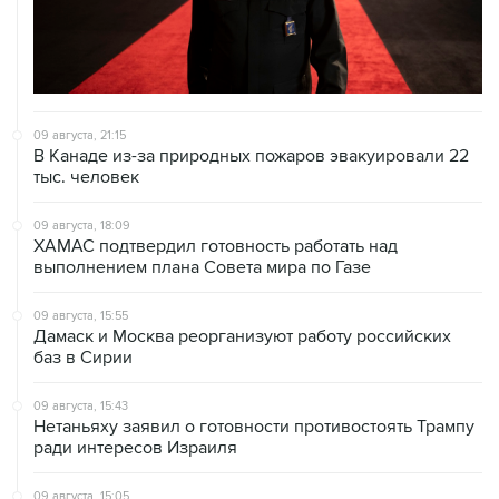
09 августа, 21:15
В Канаде из-за природных пожаров эвакуировали 22
тыс. человек
09 августа, 18:09
ХАМАС подтвердил готовность работать над
выполнением плана Совета мира по Газе
09 августа, 15:55
Дамаск и Москва реорганизуют работу российских
баз в Сирии
09 августа, 15:43
Нетаньяху заявил о готовности противостоять Трампу
ради интересов Израиля
09 августа, 15:05
Нетаньяху не намерен выполнять план Совета мира
по Газе