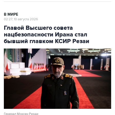
В МИРЕ
02:27, 10 августа 2026
Главой Высшего совета
нацбезопасности Ирана стал
бывший главком КСИР Резаи
Генерал Мохсен Резаи
Фото: Morteza Nikoubazl/NurPhoto via Getty Images