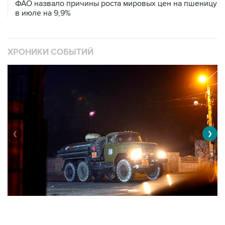
ФАО назвало причины роста мировых цен на пшеницу
в июле на 9,9%
ХРОНИКИ СОБЫТИЙ
❮
❯
Военная операция на Украине
О