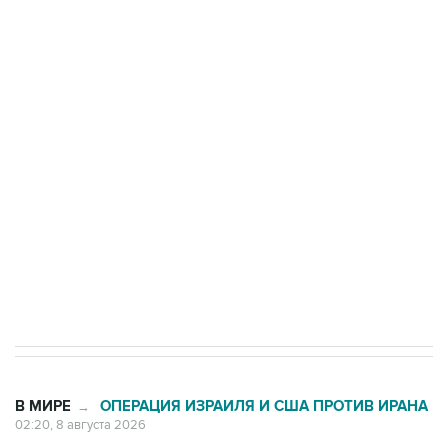
ФСБ сообщила о задержании в Приморье
подростков, готовивших теракт на объекте
Росгвардии
Беспилотные технологии и ИИ на службе у
электросетевых объектов и агрокомплексов
Социальная реклама, АНО «Национальные приоритеты».
ИНН 7725383515 Erid: F7NfYUJCUneVdwcydK6A
Кабмин РФ разрешил до 1 июля 2027 года
импорт, выпуск и обращение бензина Евро 2,
Евро 3, Евро 4
В МИРЕ
ОПЕРАЦИЯ ИЗРАИЛЯ И США ПРОТИВ ИРАНА
→
02:20, 8 августа 2026