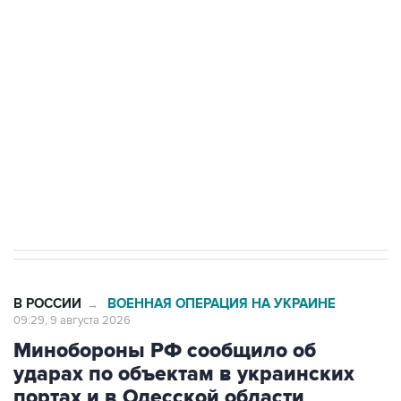
области подверглось атаке БПЛА
Беспилотные технологии и ИИ на службе у
электросетевых объектов и агрокомплексов
Социальная реклама, АНО «Национальные приоритеты».
ИНН 7725383515 Erid: F7NfYUJCUneVdwcydK6A
Кабмин РФ разрешил до 1 июля 2027 года
импорт, выпуск и обращение бензина Евро 2,
Евро 3, Евро 4
В РОССИИ
ВОЕННАЯ ОПЕРАЦИЯ НА УКРАИНЕ
→
09:29, 9 августа 2026
Минобороны РФ сообщило об
ударах по объектам в украинских
портах и в Одесской области