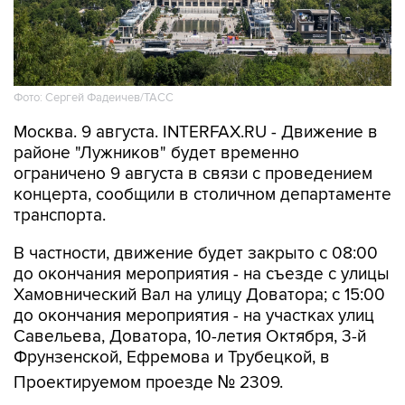
Фото: Сергей Фадеичев/ТАСС
Москва. 9 августа. INTERFAX.RU - Движение в
районе "Лужников" будет временно
ограничено 9 августа в связи с проведением
концерта, сообщили в столичном департаменте
транспорта.
В частности, движение будет закрыто с 08:00
до окончания мероприятия - на съезде с улицы
Хамовнический Вал на улицу Доватора; с 15:00
до окончания мероприятия - на участках улиц
Савельева, Доватора, 10-летия Октября, 3-й
Фрунзенской, Ефремова и Трубецкой, в
Проектируемом проезде № 2309.
Кроме того, на всех участках ограничений 9
августа с 00:01 до окончания мероприятия