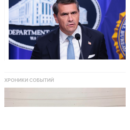
ХРОНИКИ СОБЫТИЙ
❮
❯