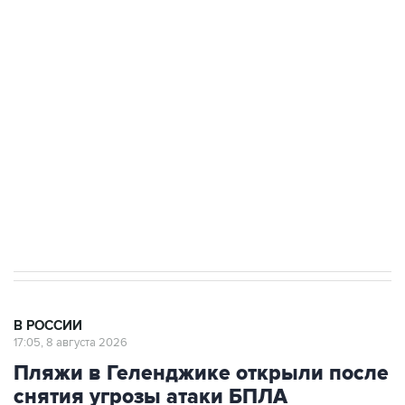
Беспилотные технологии и ИИ на службе у
электросетевых объектов и агрокомплексов
Социальная реклама, АНО «Национальные приоритеты».
ИНН 7725383515 Erid: F7NfYUJCUneVdwcydK6A
Кабмин РФ разрешил до 1 июля 2027 года
импорт, выпуск и обращение бензина Евро 2,
Евро 3, Евро 4
В РОССИИ
17:05, 8 августа 2026
Пляжи в Геленджике открыли после
снятия угрозы атаки БПЛА
Москва. 8 августа. INTERFAX.RU - Власти