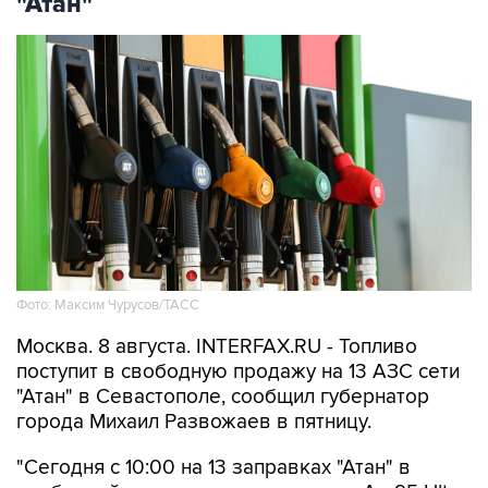
Фото: Максим Чурусов/ТАСС
Москва. 8 августа. INTERFAX.RU - Топливо
поступит в свободную продажу на 13 АЗС сети
"Атан" в Севастополе, сообщил губернатор
города Михаил Развожаев в пятницу.
"Сегодня с 10:00 на 13 заправках "Атан" в
свободной продаже топливо марок Аи-95 Ultra,
ДТ Ultra, ДТ и Аи-100. Объем лимитов по всем