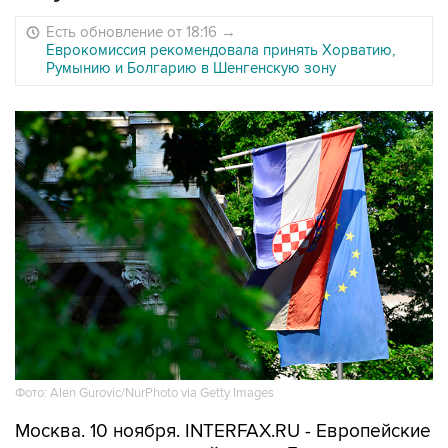
Есть обновление от 18:16
→
Еврокомиссия рекомендовала принять Хорватию,
Румынию и Болгарию в Шенгенскую зону
Фото: Alen Gurovic/NurPhoto via Getty Images
Москва. 10 ноября. INTERFAX.RU - Европейские