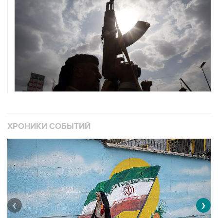
ХРОНИКИ СОБЫТИЙ
❮
❯