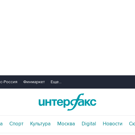
с-Россия
Финмаркет
Еще...
а
Спорт
Культура
Москва
Digital
Новости
С