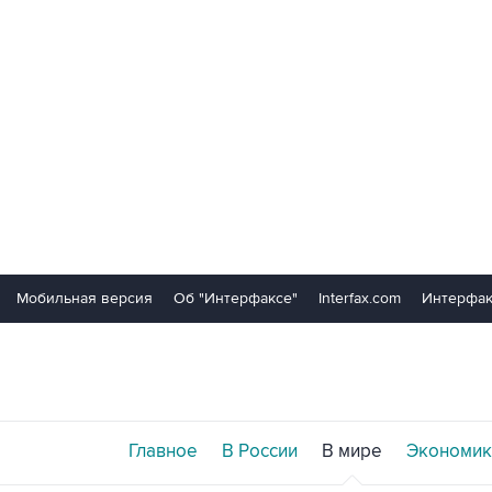
Мобильная версия
Об "Интерфаксе"
Interfax.com
Интерфак
Главное
В России
В мире
Экономик