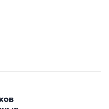
Приморье подростков, готовивших
ехнологии выходят на мировые рынки
НН 7725383515 Erid: F7NfYUJCUneVdTRF8PRs
огибшем в результате атаки ВСУ на
ков