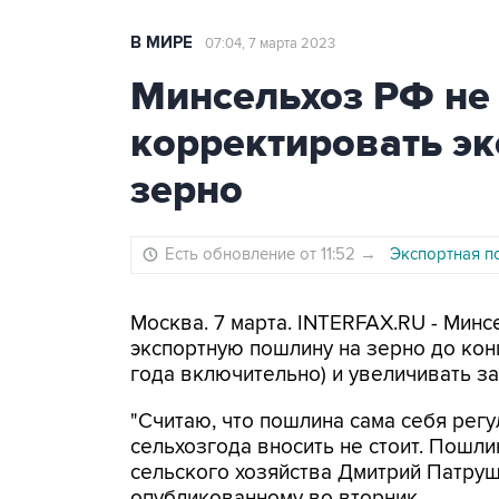
В МИРЕ
07:04, 7 марта 2023
Минсельхоз РФ не
корректировать э
зерно
Есть обновление от 11:52
→
Экспортная по
Москва. 7 марта. INTERFAX.RU - Мин
экспортную пошлину на зерно до кон
года включительно) и увеличивать з
"Считаю, что пошлина сама себя регу
сельхозгода вносить не стоит. Пошли
сельского хозяйства Дмитрий Патруш
опубликованному во вторник.