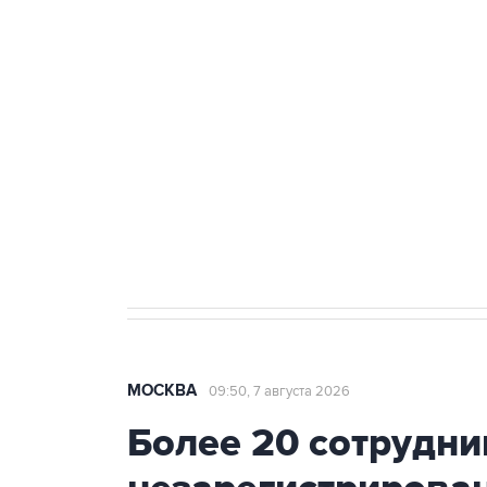
ФСБ сообщила о задержании в 
теракт на объекте Росгвардии
Как российские медицинские т
Социальная реклама, АНО «Национальные приоритеты».
И
Аксенов сообщил о четвертом п
Крым
МОСКВА
09:50, 7 августа 2026
Более 20 сотрудни