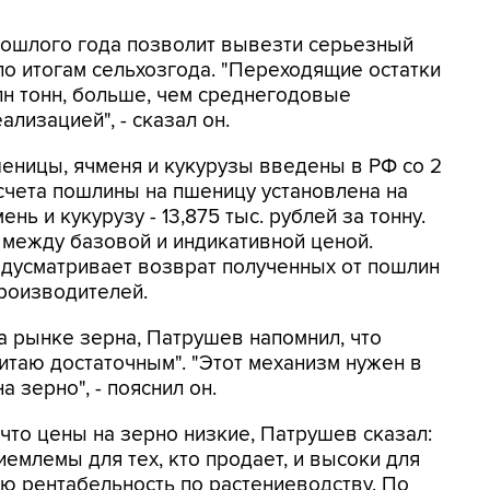
рошлого года позволит вывезти серьезный
по итогам сельхозгода. "Переходящие остатки
лн тонн, больше, чем среднегодовые
ализацией", - сказал он.
еницы, ячменя и кукурузы введены в РФ со 2
асчета пошлины на пшеницу установлена на
ень и кукурузу - 13,875 тыс. рублей за тонну.
 между базовой и индикативной ценой.
дусматривает возврат полученных от пошлин
роизводителей.
а рынке зерна, Патрушев напомнил, что
читаю достаточным". "Этот механизм нужен в
 зерно", - пояснил он.
что цены на зерно низкие, Патрушев сказал:
иемлемы для тех, кто продает, и высоки для
юю рентабельность по растениеводству. По