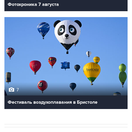
Фотохроника 7 августа
7
Фестиваль воздухоплавания в Бристоле