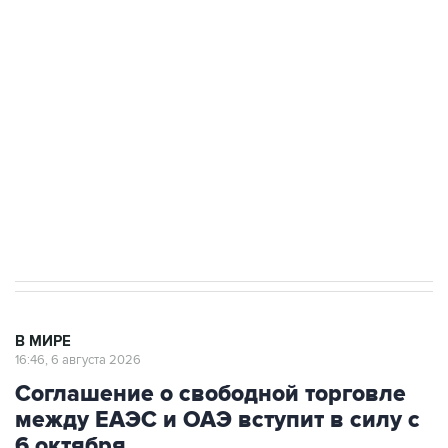
Путин сообщил о решении сосредоточить в
одних руках все службы тыла Минобороны
Как российские медицинские технологии
выходят на мировые рынки
Социальная реклама, АНО «Национальные приоритеты».
ИНН 7725383515 Erid: F7NfYUJCUneVdTRF8PRs
Трамп заявил, что переговоры с Ираном
начнутся в понедельник
В МИРЕ
16:46, 6 августа 2026
Соглашение о свободной торговле
между ЕАЭС и ОАЭ вступит в силу с
6 октября