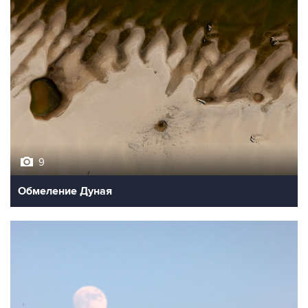
9
Обмеление Дуная