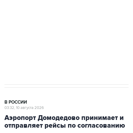
Беспилотные технологии и ИИ на службе у
электросетевых объектов и агрокомплексов
Социальная реклама, АНО «Национальные приоритеты».
ИНН 7725383515 Erid: F7NfYUJCUneVdwcydK6A
Путин вывел "Шереметьево" из
стратегического списка с целью снять
препятствие для приватизации
В РОССИИ
03:32, 10 августа 2026
Аэропорт Домодедово принимает и
отправляет рейсы по согласованию