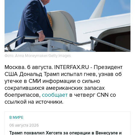
Фото: Anna Moneymaker/Getty Images
Москва. 6 августа. INTERFAX.RU - Президент
США Дональд Трамп испытал гнев, узнав об
утечке в СМИ информации о сильно
сократившихся американских запасах
боеприпасов,
сообщает
в четверг CNN со
ссылкой на источники.
В МИРЕ
06 августа 2026
Трамп похвалил Хегсета за операции в Венесуэле и