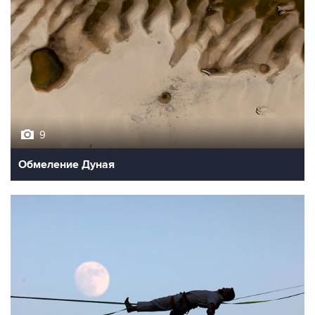
9
Обмеление Дуная