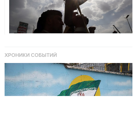
ХРОНИКИ СОБЫТИЙ
❮
❯