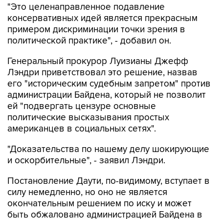
примером дискриминации точки зрения в
политической практике", - добавил он.
Генеральный прокурор Луизианы Джефф
Лэндри приветствовал это решение, назвав
его "историческим судебным запретом" против
администрации Байдена, который не позволит
ей "подвергать цензуре основные
политические высказывания простых
американцев в социальных сетях".
"Доказательства по нашему делу шокирующие
и оскорбительные", - заявил Лэндри.
Постановление Даути, по-видимому, вступает в
силу немедленно, но оно не является
окончательным решением по иску и может
быть обжаловано администрацией Байдена в
5-м окружном апелляционном суде США в
Новом Орлеане, пишет Politico.