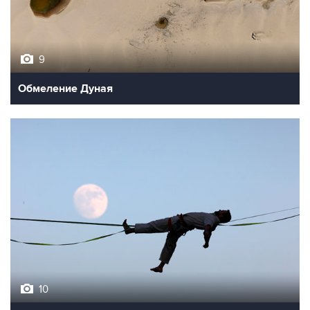
9
Обмеление Дуная
10