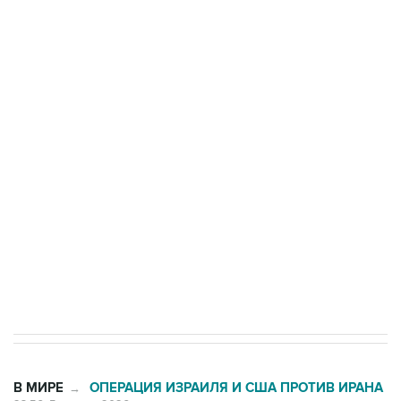
БПЛА на автомобиль в Удмуртии
Путин сообщил о решении сосредоточить в
одних руках все службы тыла Минобороны
Как российские медицинские технологии
выходят на мировые рынки
Социальная реклама, АНО «Национальные приоритеты».
ИНН 7725383515 Erid: F7NfYUJCUneVdTRF8PRs
Трамп заявил, что переговоры с Ираном
начнутся в понедельник
В МИРЕ
ОПЕРАЦИЯ ИЗРАИЛЯ И США ПРОТИВ ИРАНА
→
23:56, 5 августа 2026
Силы CENTCOM перехватили 48