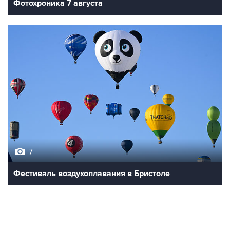
Фотохроника 7 августа
7
Фестиваль воздухоплавания в Бристоле