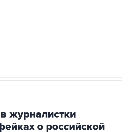
а службе у электросетевых объектов и
НН 7725383515 Erid: F7NfYUJCUneVdwcydK6A
огибшем в результате атаки ВСУ на
ив журналистки
фейках о российской