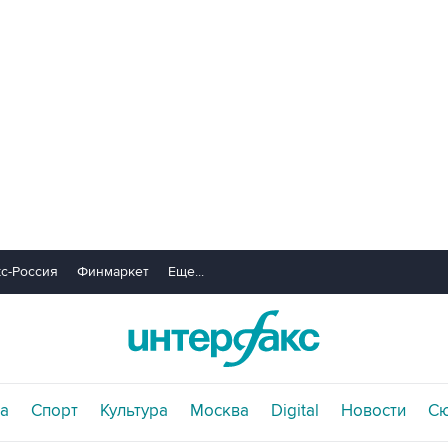
с-Россия
Финмаркет
Еще...
а
Спорт
Культура
Москва
Digital
Новости
С