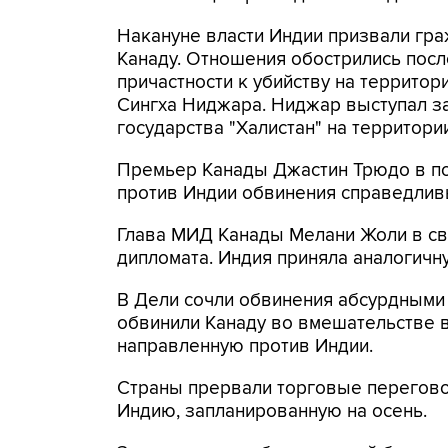
Накануне власти Индии призвали гр
Канаду. Отношения обострились после
причастности к убийству на территор
Сингха Ниджара. Ниджар выступал з
государства "Халистан" на территор
Премьер Канады Джастин Трюдо в по
против Индии обвинения справедлив
Глава МИД Канады Мелани Жоли в св
дипломата. Индия приняла аналогичн
В Дели сочли обвинения абсурдными
обвинили Канаду во вмешательстве в
направленную против Индии.
Страны прервали торговые перегово
Индию, запланированную на осень.