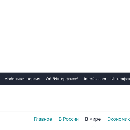
Мобильная версия
Об "Интерфаксе"
Interfax.com
Интерфак
Главное
В России
В мире
Экономик