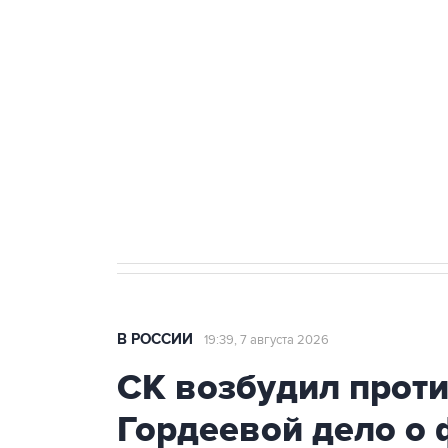
Беспилотные технологии и ИИ н
агрокомплексов
Социальная реклама, АНО «Национальные приоритеты».
И
Аксенов сообщил о четвертом п
Крым
В РОССИИ
19:39, 7 августа 2026
СК возбудил прот
Гордеевой дело о 